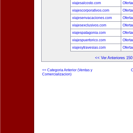
viajesalcosto.com
Oferta
viajescorporativos.com
Oferta
viajesenvacaciones.com
Oferta
viajesexclusivos.com
Oferta
viajespatagonia.com
Oferta
viajespuertorico.com
Oferta
viajesytravesias.com
Oferta
<< Ver Anteriores 150
<< Categoria Anterior (Ventas y
C
Comercializacion)