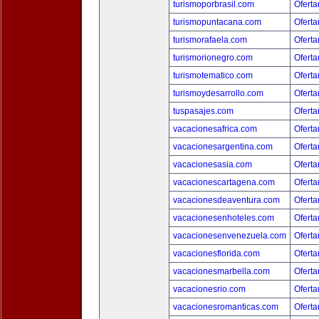
turismoporbrasil.com
Oferta
turismopuntacana.com
Oferta
turismorafaela.com
Oferta
turismorionegro.com
Oferta
turismotematico.com
Oferta
turismoydesarrollo.com
Oferta
tuspasajes.com
Oferta
vacacionesafrica.com
Oferta
vacacionesargentina.com
Oferta
vacacionesasia.com
Oferta
vacacionescartagena.com
Oferta
vacacionesdeaventura.com
Oferta
vacacionesenhoteles.com
Oferta
vacacionesenvenezuela.com
Oferta
vacacionesflorida.com
Oferta
vacacionesmarbella.com
Oferta
vacacionesrio.com
Oferta
vacacionesromanticas.com
Oferta