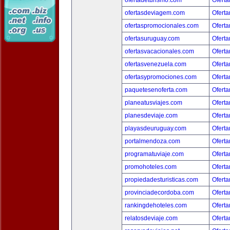
ofertadeturismo.com
Oferta
ofertasdeviagem.com
Oferta
ofertaspromocionales.com
Oferta
ofertasuruguay.com
Oferta
ofertasvacacionales.com
Oferta
ofertasvenezuela.com
Oferta
ofertasypromociones.com
Oferta
paquetesenoferta.com
Oferta
planeatusviajes.com
Oferta
planesdeviaje.com
Oferta
playasdeuruguay.com
Oferta
portalmendoza.com
Oferta
programatuviaje.com
Oferta
promohoteles.com
Oferta
propiedadesturisticas.com
Oferta
provinciadecordoba.com
Oferta
rankingdehoteles.com
Oferta
relatosdeviaje.com
Oferta