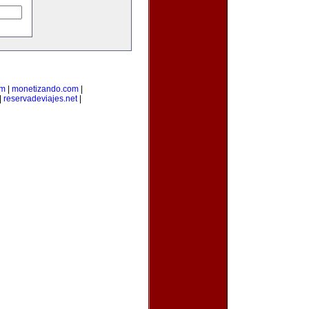
om
|
monetizando.com
|
|
reservadeviajes.net
|