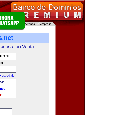
s.net
 puesto en Venta
JES.NET
et
 Hospedaje
ta!
net
tas