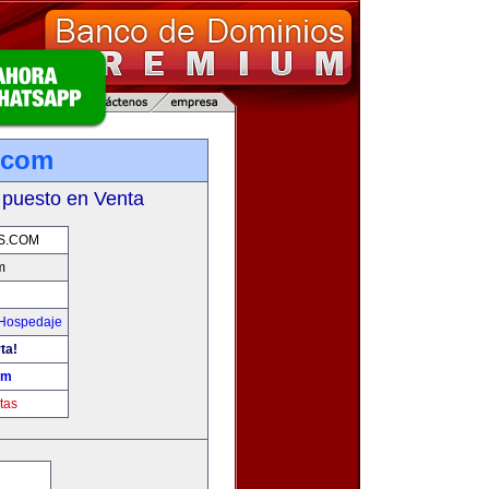
.com
 puesto en Venta
S.COM
m
 Hospedaje
ta!
om
tas