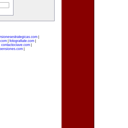
rsionesestrategicas.com
|
.com
|
fotografiate.com
|
|
contactoclave.com
|
pensiones.com
|