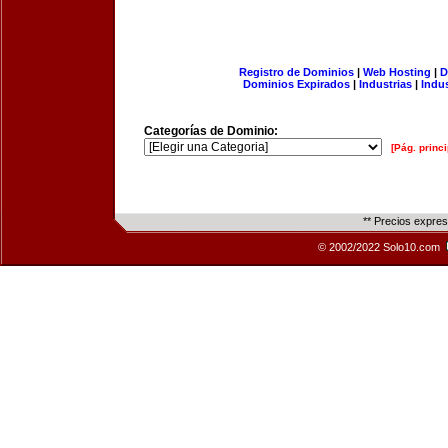
Registro de Dominios
|
Web Hosting
|
D
Dominios Expirados
|
Industrias
|
Indu
Categorías de Dominio:
[Pág. princi
** Precios expre
© 2002/2022 Solo10.com