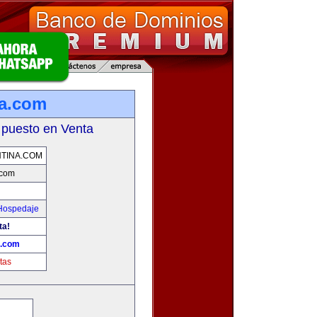
na.com
 puesto en Venta
TINA.COM
.com
 Hospedaje
ta!
a.com
tas