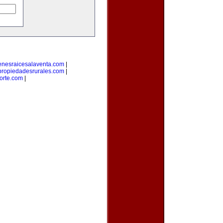
enesraicesalaventa.com
|
propiedadesrurales.com
|
orte.com
|