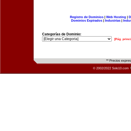
Registro de Dominios
|
Web Hosting
|
D
Dominios Expirados
|
Industrias
|
Indu
Categorías de Dominio:
[Pág. princi
** Precios expre
© 2002/2022 Solo10.com