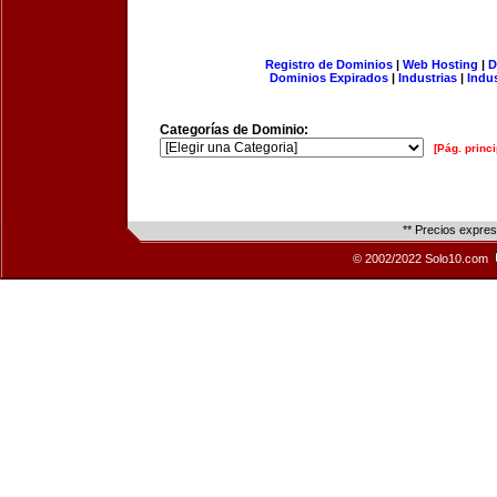
Registro de Dominios
|
Web Hosting
|
D
Dominios Expirados
|
Industrias
|
Indu
Categorías de Dominio:
[Pág. princi
** Precios expre
© 2002/2022 Solo10.com