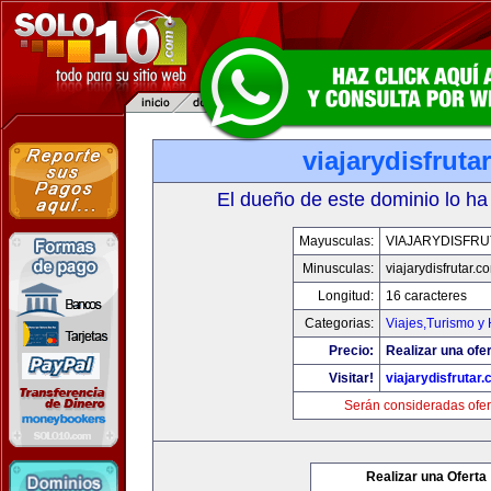
viajarydisfruta
El dueño de este dominio lo ha
Mayusculas:
VIAJARYDISFR
Minusculas:
viajarydisfrutar.c
Longitud:
16 caracteres
Categorias:
Viajes,Turismo y
Precio:
Realizar una ofer
Visitar!
viajarydisfrutar
Serán consideradas ofer
Realizar una Oferta