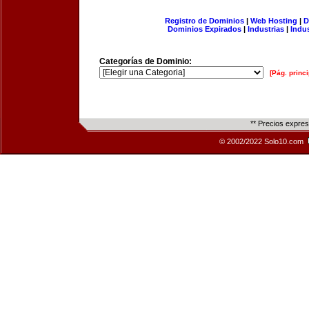
Registro de Dominios
|
Web Hosting
|
D
Dominios Expirados
|
Industrias
|
Indu
Categorías de Dominio:
[Pág. princi
** Precios expre
© 2002/2022 Solo10.com