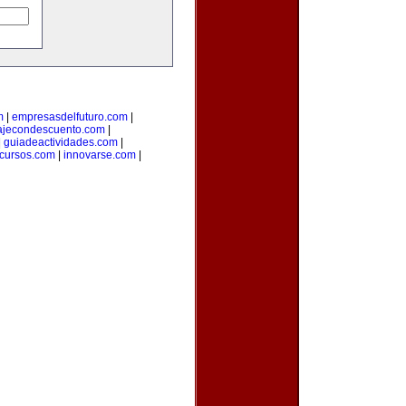
m
|
empresasdelfuturo.com
|
ajecondescuento.com
|
|
guiadeactividades.com
|
cursos.com
|
innovarse.com
|