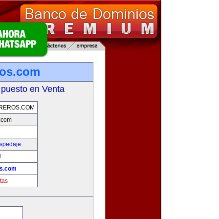
ros.com
 puesto en Venta
UREROS.COM
s.com
ospedaje
!
os.com
tas