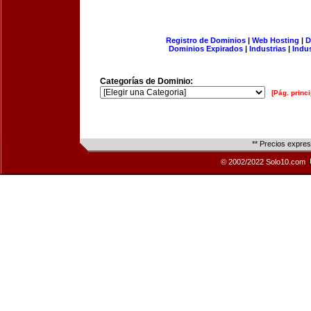
Registro de Dominios
|
Web Hosting
|
D
Dominios Expirados
|
Industrias
|
Indu
Categorías de Dominio:
[Pág. princi
** Precios expre
© 2002/2022 Solo10.com