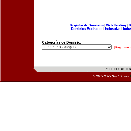
Registro de Dominios
|
Web Hosting
|
D
Dominios Expirados
|
Industrias
|
Indu
Categorías de Dominio:
[Pág. princi
** Precios expre
© 2002/2022 Solo10.com