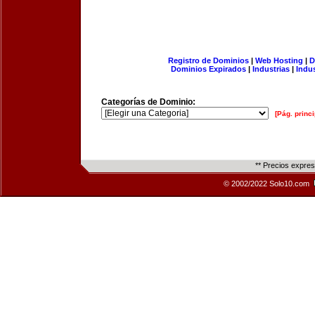
Registro de Dominios
|
Web Hosting
|
D
Dominios Expirados
|
Industrias
|
Indu
Categorías de Dominio:
[Pág. princi
** Precios expre
© 2002/2022 Solo10.com