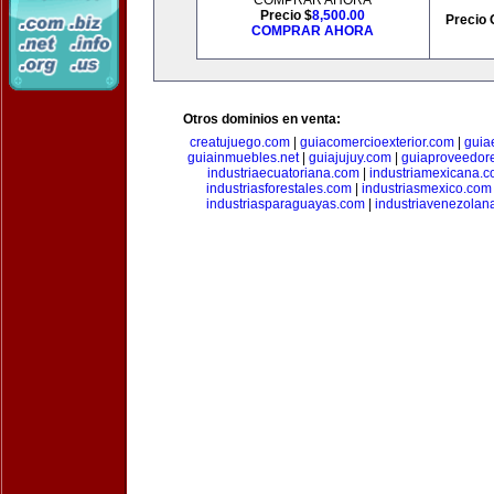
COMPRAR AHORA
Precio $
8,500.00
Precio 
COMPRAR AHORA
Otros dominios en venta:
creatujuego.com
|
guiacomercioexterior.com
|
guiae
guiainmuebles.net
|
guiajujuy.com
|
guiaproveedor
industriaecuatoriana.com
|
industriamexicana.
industriasforestales.com
|
industriasmexico.com
industriasparaguayas.com
|
industriavenezolan