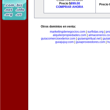
COMPRAR AHORA
Precio $
899.00
Precio 
COMPRAR AHORA
Otros dominios en venta:
marketingdenegocios.com
|
surfistas.org
|
pr
alquilerpropiedades.com
|
almaceneros.c
guiacomercioexterior.com
|
guiaespiritual.net
|
guia
guiajujuy.com
|
guiaproveedores.com
|
h