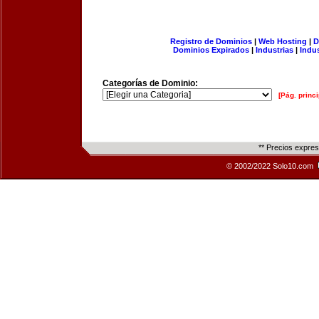
Registro de Dominios
|
Web Hosting
|
D
Dominios Expirados
|
Industrias
|
Indu
Categorías de Dominio:
[Pág. princi
** Precios expre
© 2002/2022 Solo10.com