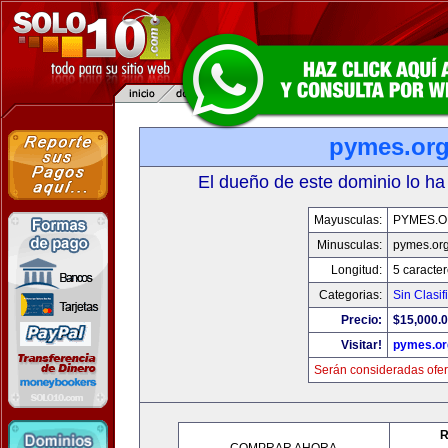
pymes.or
El dueño de este dominio lo ha
Mayusculas:
PYMES.
Minusculas:
pymes.or
Longitud:
5 caracte
Categorias:
Sin Clasif
Precio:
$15,000.
Visitar!
pymes.or
Serán consideradas ofer
R