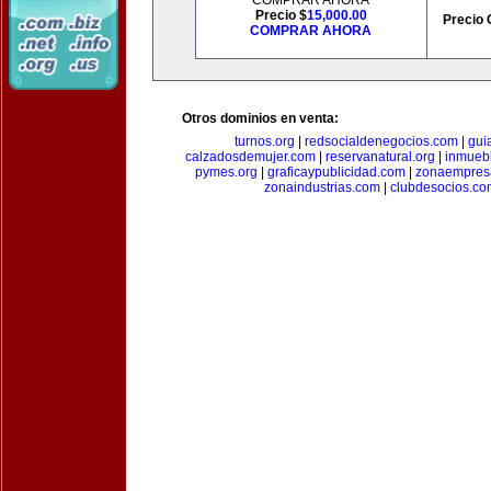
COMPRAR AHORA
Precio $
15,000.00
Precio 
COMPRAR AHORA
Otros dominios en venta:
turnos.org
|
redsocialdenegocios.com
|
gui
calzadosdemujer.com
|
reservanatural.org
|
inmueb
pymes.org
|
graficaypublicidad.com
|
zonaempresa
zonaindustrias.com
|
clubdesocios.co