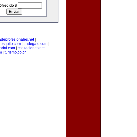
Ofrecido $
adeprofesionales.net
|
lesquito.com
|
tradegate.com
|
rial.com
|
cotizaciones.net
|
m
|
turismo.co.cr
|