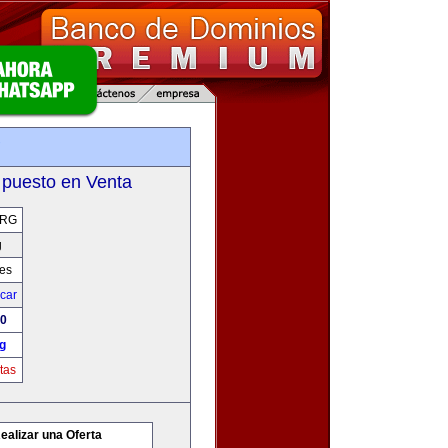
g
 puesto en Venta
ORG
g
res
icar
00
g
tas
ealizar una Oferta