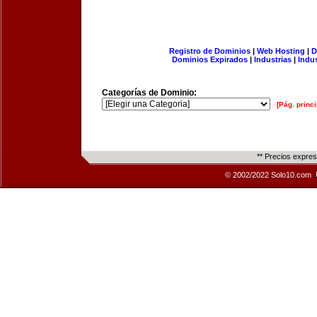
Registro de Dominios
|
Web Hosting
|
D
Dominios Expirados
|
Industrias
|
Indu
Categorías de Dominio:
[Pág. princi
** Precios expre
© 2002/2022 Solo10.com