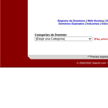
Registro de Dominios
|
Web Hosting
|
D
Dominios Expirados
|
Industrias
|
Indu
Categorías de Dominio:
[Pág. princi
** Precios expre
© 2002/2022 Solo10.com