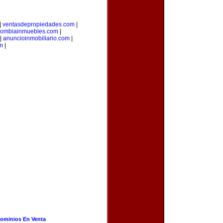
|
ventasdepropiedades.com
|
lombiainmuebles.com
|
|
anuncioinmobiliario.com
|
m
|
ominios En Venta