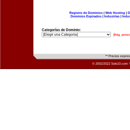
Registro de Dominios
|
Web Hosting
|
D
Dominios Expirados
|
Industrias
|
Indu
Categorías de Dominio:
[Pág. princi
** Precios expre
© 2002/2022 Solo10.com