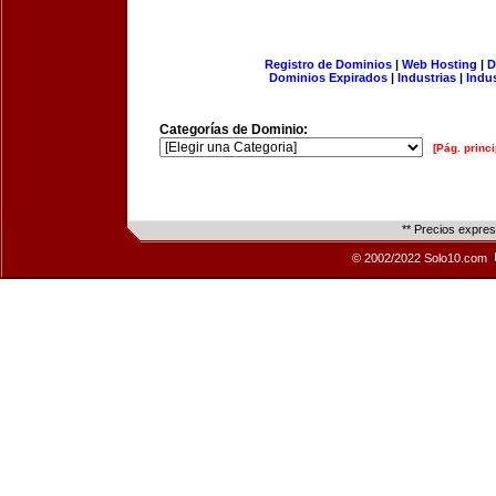
Registro de Dominios
|
Web Hosting
|
D
Dominios Expirados
|
Industrias
|
Indu
Categorías de Dominio:
[Pág. princi
** Precios expre
© 2002/2022 Solo10.com