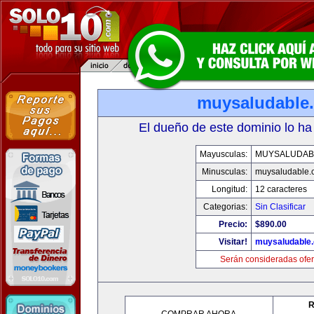
muysaludable
El dueño de este dominio lo ha
Mayusculas:
MUYSALUDAB
Minusculas:
muysaludable.
Longitud:
12 caracteres
Categorias:
Sin Clasificar
Precio:
$890.00
Visitar!
muysaludable
Serán consideradas ofer
R