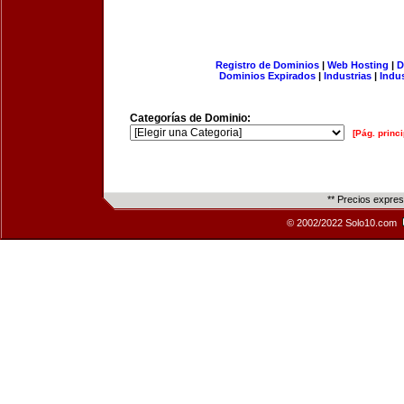
Registro de Dominios
|
Web Hosting
|
D
Dominios Expirados
|
Industrias
|
Indu
Categorías de Dominio:
[Pág. princi
** Precios expre
© 2002/2022 Solo10.com