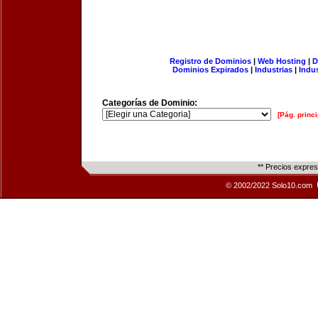
Registro de Dominios
|
Web Hosting
|
D
Dominios Expirados
|
Industrias
|
Indu
Categorías de Dominio:
[Pág. princi
** Precios expre
© 2002/2022 Solo10.com