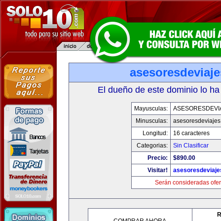
asesoresdeviaj
El dueño de este dominio lo ha
Mayusculas:
ASESORESDEVI
Minusculas:
asesoresdeviaje
Longitud:
16 caracteres
Categorias:
Sin Clasificar
Precio:
$890.00
Visitar!
asesoresdeviaj
Serán consideradas ofer
R