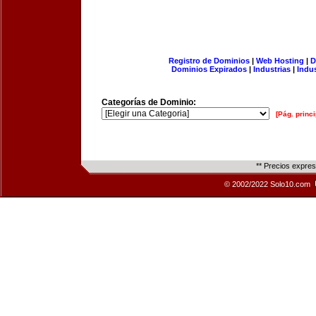
Registro de Dominios
|
Web Hosting
|
D
Dominios Expirados
|
Industrias
|
Indu
Categorías de Dominio:
[Pág. princi
** Precios expre
© 2002/2022 Solo10.com