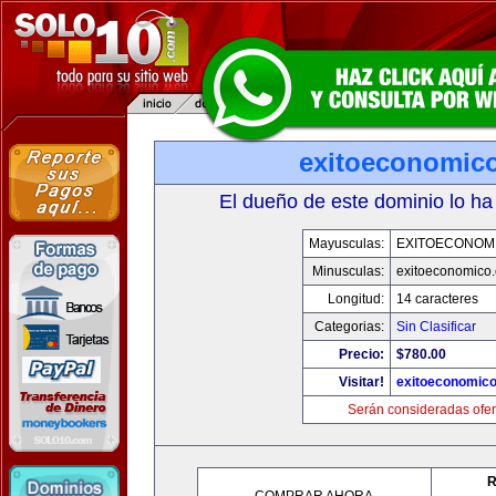
exitoeconomic
El dueño de este dominio lo ha
Mayusculas:
EXITOECONOM
Minusculas:
exitoeconomico
Longitud:
14 caracteres
Categorias:
Sin Clasificar
Precio:
$780.00
Visitar!
exitoeconomic
Serán consideradas ofer
R