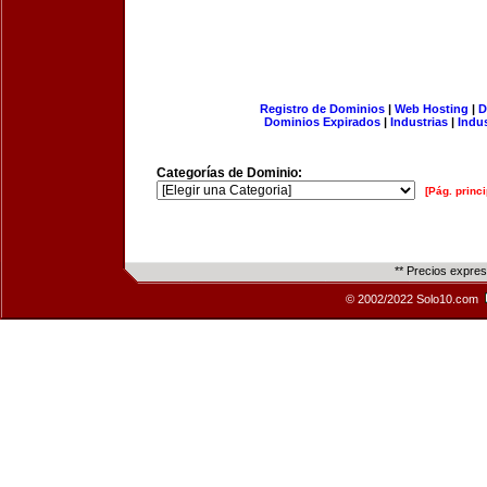
Registro de Dominios
|
Web Hosting
|
D
Dominios Expirados
|
Industrias
|
Indu
Categorías de Dominio:
[Pág. princi
** Precios expre
© 2002/2022 Solo10.com