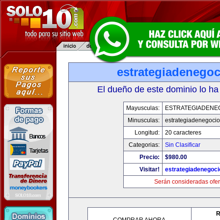
estrategiadenego
El dueño de este dominio lo ha
Mayusculas:
ESTRATEGIADENE
Minusculas:
estrategiadenegoci
Longitud:
20 caracteres
Categorias:
Sin Clasificar
Precio:
$980.00
Visitar!
estrategiadenegoc
Serán consideradas ofer
R