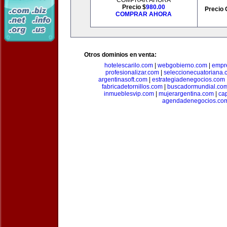
COMPRAR AHORA
Precio $
980.00
Precio 
COMPRAR AHORA
Otros dominios en venta:
hotelescarilo.com
|
webgobierno.com
|
empr
profesionalizar.com
|
seleccionecuatoriana.
argentinasoft.com
|
estrategiadenegocios.com
fabricadetornillos.com
|
buscadormundial.co
inmueblesvip.com
|
mujerargentina.com
|
ca
agendadenegocios.co