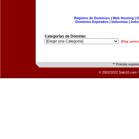
Registro de Dominios
|
Web Hosting
|
D
Dominios Expirados
|
Industrias
|
Indu
Categorías de Dominio:
[Pág. princi
** Precios expre
© 2002/2022 Solo10.com