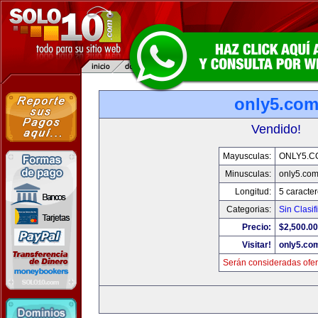
only5.co
Vendido!
Mayusculas:
ONLY5.C
Minusculas:
only5.co
Longitud:
5 caracte
Categorias:
Sin Clasif
Precio:
$2,500.00
Visitar!
only5.co
Serán consideradas ofer