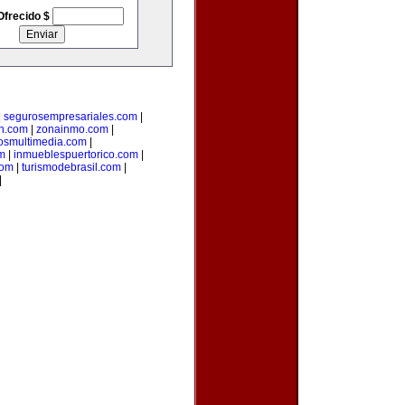
Ofrecido $
|
segurosempresariales.com
|
n.com
|
zonainmo.com
|
losmultimedia.com
|
m
|
inmueblespuertorico.com
|
com
|
turismodebrasil.com
|
|