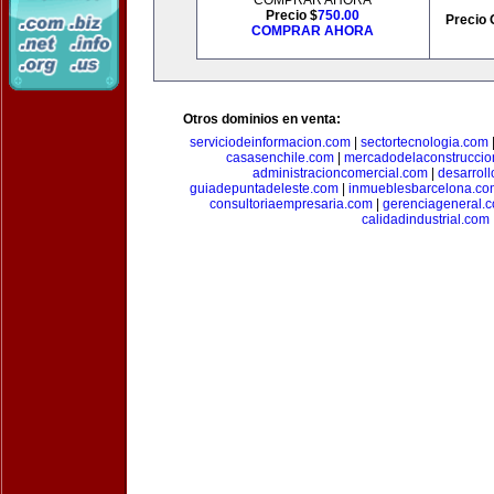
COMPRAR AHORA
Precio $
750.00
Precio 
COMPRAR AHORA
Otros dominios en venta:
serviciodeinformacion.com
|
sectortecnologia.com
casasenchile.com
|
mercadodelaconstruccio
administracioncomercial.com
|
desarrol
guiadepuntadeleste.com
|
inmueblesbarcelona.co
consultoriaempresaria.com
|
gerenciageneral.
calidadindustrial.com