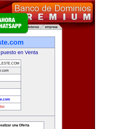
ste.com
 puesto en Venta
LESTE.COM
e.com
te.com
tas
ealizar una Oferta