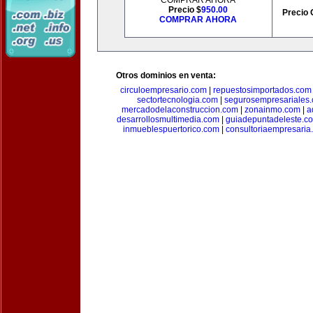
COMPRAR AHORA
Precio $
950.00
Precio 
COMPRAR AHORA
Otros dominios en venta:
circuloempresario.com
|
repuestosimportados.com
sectortecnologia.com
|
segurosempresariales
mercadodelaconstruccion.com
|
zonainmo.com
|
a
desarrollosmultimedia.com
|
guiadepuntadeleste.c
inmueblespuertorico.com
|
consultoriaempresaria