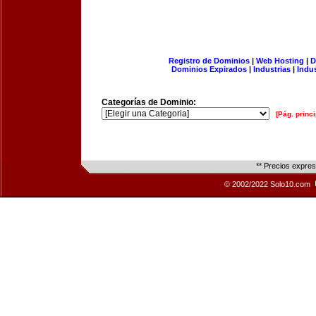
Registro de Dominios
|
Web Hosting
|
D
Dominios Expirados
|
Industrias
|
Indu
Categorías de Dominio:
[Pág. princi
** Precios expre
© 2002/2022 Solo10.com