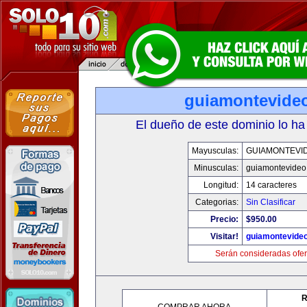
guiamontevide
El dueño de este dominio lo ha
Mayusculas:
GUIAMONTEVI
Minusculas:
guiamontevideo
Longitud:
14 caracteres
Categorias:
Sin Clasificar
Precio:
$950.00
Visitar!
guiamontevide
Serán consideradas ofer
R