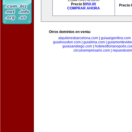
COMPRAR AHORA
Precio $
950.00
Precio 
COMPRAR AHORA
Otros dominios en venta:
alquileresbarcelona.com
|
guiaargentina.com
guiahouston.com
|
guialima.com
|
guiamontevide
guiasandiego.com
|
hotelesflorianopolis.c
circuloempresario.com
|
repuestosi