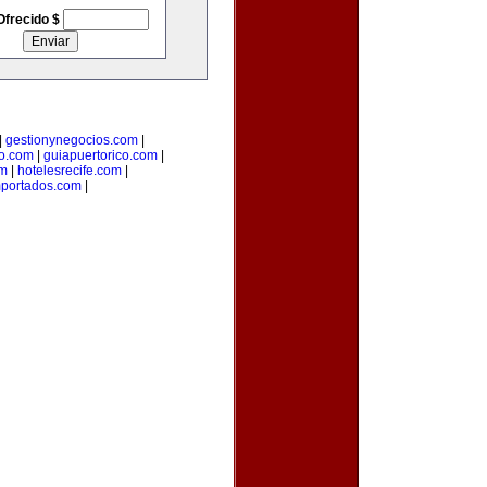
Ofrecido $
|
gestionynegocios.com
|
o.com
|
guiapuertorico.com
|
om
|
hotelesrecife.com
|
mportados.com
|