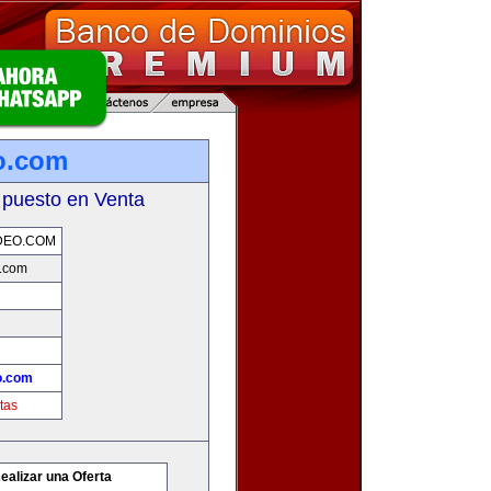
o.com
 puesto en Venta
DEO.COM
.com
o.com
tas
ealizar una Oferta