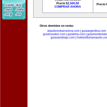
COMPRAR AHORA
Precio $
2,500.00
Precio 
COMPRAR AHORA
Otros dominios en venta:
alquileresbarcelona.com
|
guiaargentina.com
guiahouston.com
|
guialima.com
|
guiamontevide
guiasandiego.com
|
hotelesflorianopolis.c