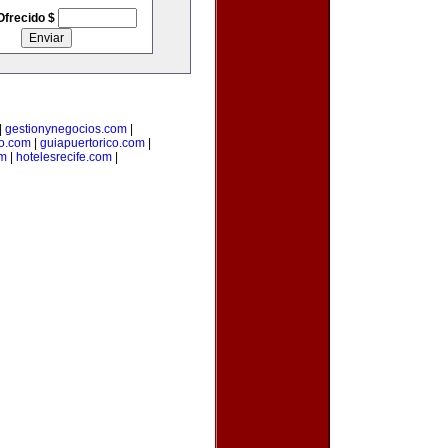
Ofrecido $
|
gestionynegocios.com
|
o.com
|
guiapuertorico.com
|
om
|
hotelesrecife.com
|