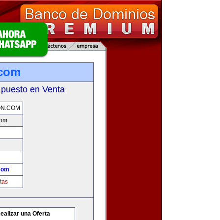
.com
 puesto en Venta
ON.COM
com
com
tas
ealizar una Oferta