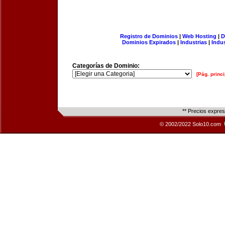
Registro de Dominios
|
Web Hosting
|
D
Dominios Expirados
|
Industrias
|
Indu
Categorías de Dominio:
[Pág. princi
** Precios expre
© 2002/2022 Solo10.com