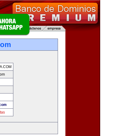
com
A.COM
com
.com
tas