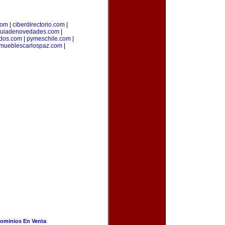
com
|
ciberdirectorio.com
|
uiadenovedades.com
|
idos.com
|
pymeschile.com
|
mueblescarlospaz.com
|
ominios En Venta