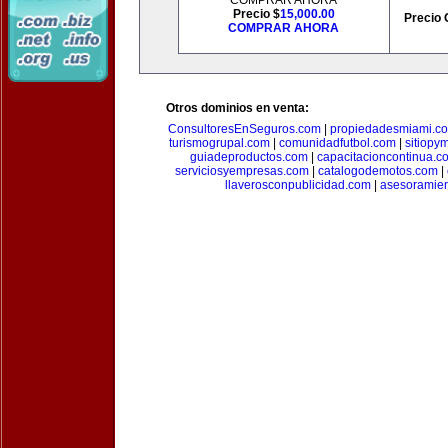
COMPRAR AHORA
Precio $
15,000.00
Precio 
COMPRAR AHORA
Otros dominios en venta:
ConsultoresEnSeguros.com
|
propiedadesmiami.c
turismogrupal.com
|
comunidadfutbol.com
|
sitiopy
guiadeproductos.com
|
capacitacioncontinua.c
serviciosyempresas.com
|
catalogodemotos.com
|
llaverosconpublicidad.com
|
asesoramie