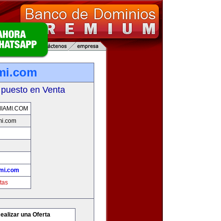
mi.com
 puesto en Venta
IAMI.COM
mi.com
mi.com
tas
ealizar una Oferta