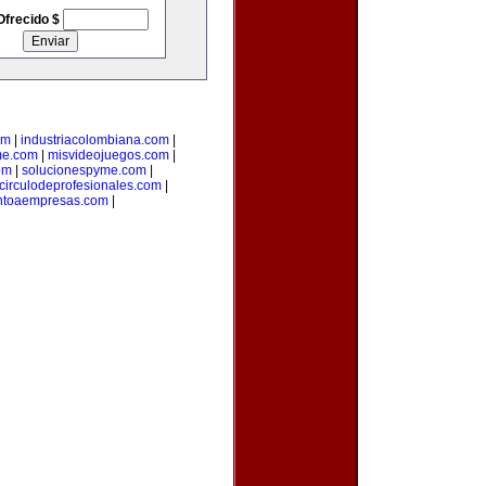
Ofrecido $
om
|
industriacolombiana.com
|
me.com
|
misvideojuegos.com
|
om
|
solucionespyme.com
|
circulodeprofesionales.com
|
ntoaempresas.com
|