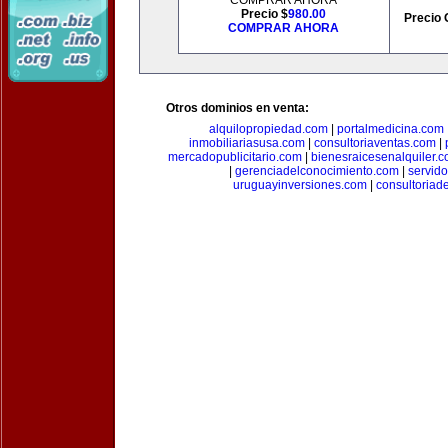
COMPRAR AHORA
Precio $
980.00
Precio 
COMPRAR AHORA
Otros dominios en venta:
alquilopropiedad.com
|
portalmedicina.com
inmobiliariasusa.com
|
consultoriaventas.com
|
mercadopublicitario.com
|
bienesraicesenalquiler.
|
gerenciadelconocimiento.com
|
servid
uruguayinversiones.com
|
consultoriad