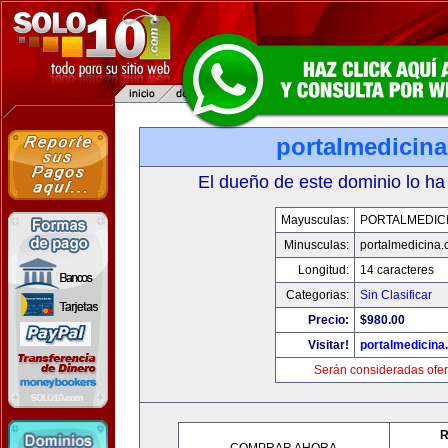
portalmedicin
El dueño de este dominio lo ha
Mayusculas:
PORTALMEDIC
Minusculas:
portalmedicina
Longitud:
14 caracteres
Categorias:
Sin Clasificar
Precio:
$980.00
Visitar!
portalmedicina
Serán consideradas ofer
R