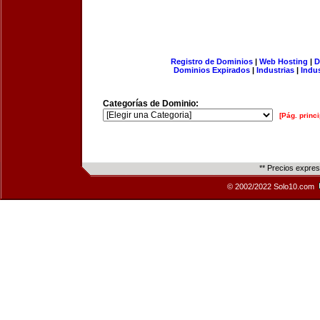
Registro de Dominios
|
Web Hosting
|
D
Dominios Expirados
|
Industrias
|
Indu
Categorías de Dominio:
[Pág. princi
** Precios expre
© 2002/2022 Solo10.com