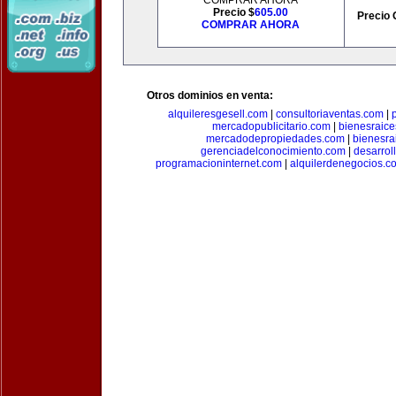
COMPRAR AHORA
Precio $
605.00
Precio 
COMPRAR AHORA
Otros dominios en venta:
alquileresgesell.com
|
consultoriaventas.com
|
mercadopublicitario.com
|
bienesraice
mercadodepropiedades.com
|
bienesra
gerenciadelconocimiento.com
|
desarrol
programacioninternet.com
|
alquilerdenegocios.c