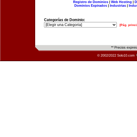
Registro de Dominios
|
Web Hosting
|
D
Dominios Expirados
|
Industrias
|
Indu
Categorías de Dominio:
[Pág. princi
** Precios expre
© 2002/2022 Solo10.com