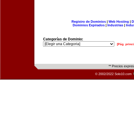
Registro de Dominios
|
Web Hosting
|
D
Dominios Expirados
|
Industrias
|
Indu
Categorías de Dominio:
[Pág. princi
** Precios expre
© 2002/2022 Solo10.com