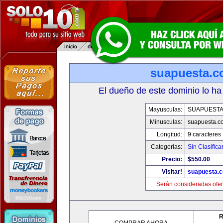
suapuesta.
El dueño de este dominio lo ha
Mayusculas:
SUAPUEST
Minusculas:
suapuesta.c
Longitud:
9 caracteres
Categorias:
Sin Clasifica
Precio:
$550.00
Visitar!
suapuesta.
Serán consideradas ofer
R