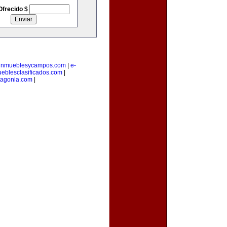
Ofrecido $
inmueblesycampos.com
|
e-
eblesclasificados.com
|
tagonia.com
|