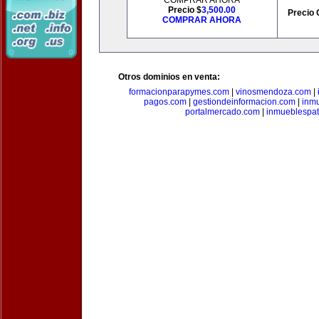
COMPRAR AHORA
Precio $
3,500.00
Precio 
COMPRAR AHORA
Otros dominios en venta:
formacionparapymes.com
|
vinosmendoza.com
|
pagos.com
|
gestiondeinformacion.com
|
inmu
portalmercado.com
|
inmueblespa