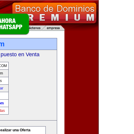
om
 puesto en Venta
COM
om
s
car
om
tas
ealizar una Oferta