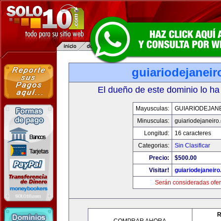
guiariodejanei
El dueño de este dominio lo ha
Mayusculas:
GUIARIODEJAN
Minusculas:
guiariodejaneiro
Longitud:
16 caracteres
Categorias:
Sin Clasificar
Precio:
$500.00
Visitar!
guiariodejaneir
Serán consideradas ofer
R