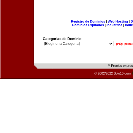
Registro de Dominios
|
Web Hosting
|
D
Dominios Expirados
|
Industrias
|
Indu
Categorías de Dominio:
[Pág. princi
** Precios expre
© 2002/2022 Solo10.com