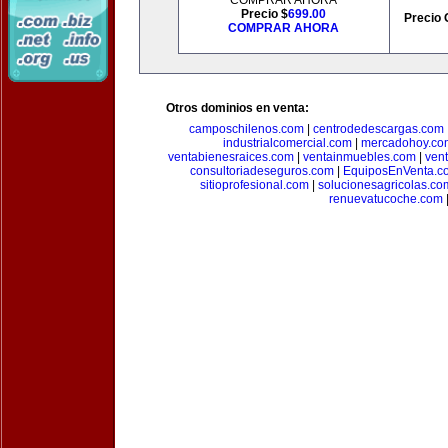
COMPRAR AHORA
Precio $
699.00
Precio 
COMPRAR AHORA
Otros dominios en venta:
camposchilenos.com
|
centrodedescargas.com
industrialcomercial.com
|
mercadohoy.co
ventabienesraices.com
|
ventainmuebles.com
|
ven
consultoriadeseguros.com
|
EquiposEnVenta.c
sitioprofesional.com
|
solucionesagricolas.co
renuevatucoche.com