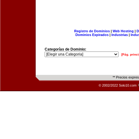
Registro de Dominios
|
Web Hosting
|
D
Dominios Expirados
|
Industrias
|
Indu
Categorías de Dominio:
[Pág. princi
** Precios expre
© 2002/2022 Solo10.com