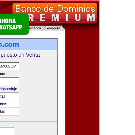
o.com
 puesto en Venta
SMO.COM
com
 Hospedaje
ta!
.com
tas