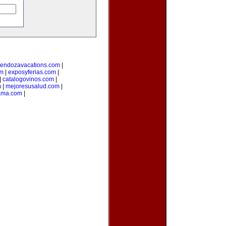
endozavacations.com
|
om
|
exposyferias.com
|
|
catalogovinos.com
|
m
|
mejoresusalud.com
|
ama.com
|