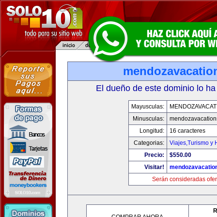
mendozavacatio
El dueño de este dominio lo ha
Mayusculas:
MENDOZAVACAT
Minusculas:
mendozavacation
Longitud:
16 caracteres
Categorias:
Viajes,Turismo y
Precio:
$550.00
Visitar!
mendozavacatio
Serán consideradas ofer
R