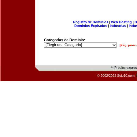
Registro de Dominios
|
Web Hosting
|
D
Dominios Expirados
|
Industrias
|
Indu
Categorías de Dominio:
[Pág. princi
** Precios expre
© 2002/2022 Solo10.com