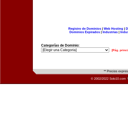
Registro de Dominios
|
Web Hosting
|
D
Dominios Expirados
|
Industrias
|
Indu
Categorías de Dominio:
[Pág. princi
** Precios expre
© 2002/2022 Solo10.com