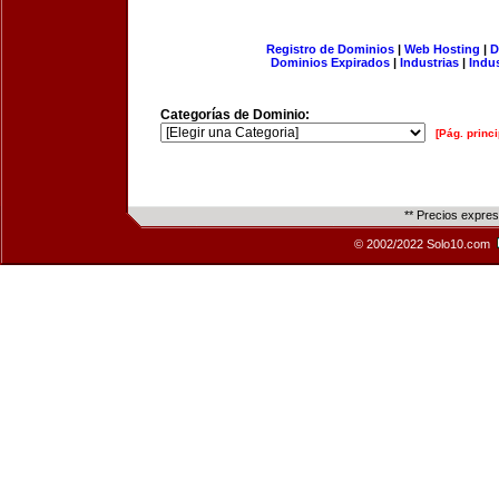
Registro de Dominios
|
Web Hosting
|
D
Dominios Expirados
|
Industrias
|
Indu
Categorías de Dominio:
[Pág. princi
** Precios expre
© 2002/2022 Solo10.com