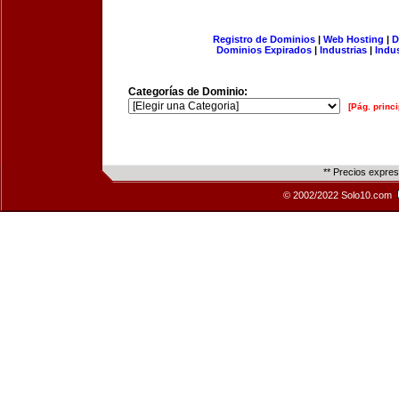
Registro de Dominios
|
Web Hosting
|
D
Dominios Expirados
|
Industrias
|
Indu
Categorías de Dominio:
[Pág. princi
** Precios expre
© 2002/2022 Solo10.com