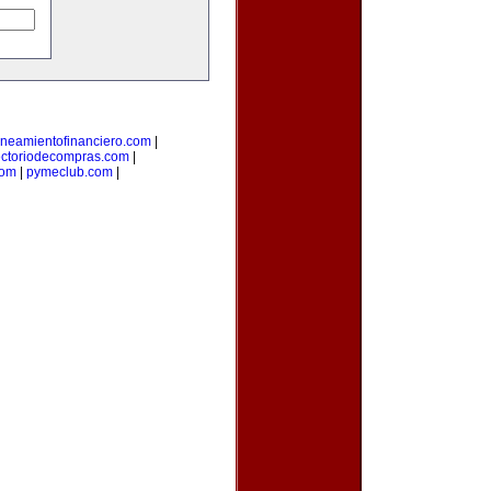
aneamientofinanciero.com
|
ectoriodecompras.com
|
com
|
pymeclub.com
|