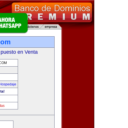
com
 puesto en Venta
COM
 Hospedaje
ta!
tas