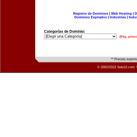
Registro de Dominios
|
Web Hosting
|
D
Dominios Expirados
|
Industrias
|
Indu
Categorías de Dominio:
[Pág. princi
** Precios expre
© 2002/2022 Solo10.com