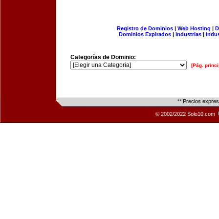
Registro de Dominios
|
Web Hosting
|
D
Dominios Expirados
|
Industrias
|
Indu
Categorías de Dominio:
[Pág. princi
** Precios expre
© 2002/2022 Solo10.com