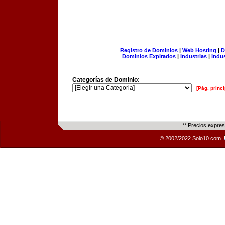
Registro de Dominios
|
Web Hosting
|
D
Dominios Expirados
|
Industrias
|
Indu
Categorías de Dominio:
[Pág. princi
** Precios expre
© 2002/2022 Solo10.com