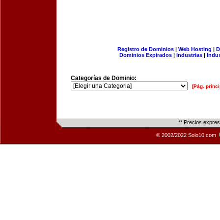
Registro de Dominios
|
Web Hosting
|
D
Dominios Expirados
|
Industrias
|
Indu
Categorías de Dominio:
[Pág. princi
** Precios expre
© 2002/2022 Solo10.com