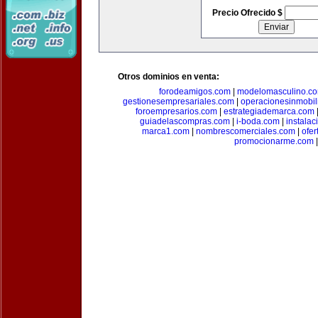
Precio Ofrecido $
Otros dominios en venta:
forodeamigos.com
|
modelomasculino.c
gestionesempresariales.com
|
operacionesinmobil
foroempresarios.com
|
estrategiademarca.com
guiadelascompras.com
|
i-boda.com
|
instala
marca1.com
|
nombrescomerciales.com
|
ofe
promocionarme.com
|